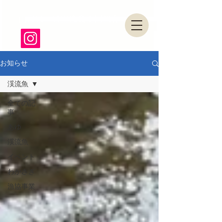
山形県・県南漁業協同組合
お知らせ
渓流魚
全ての記
事
あゆ
渓流魚
イベント
わかさぎ
漁協事業