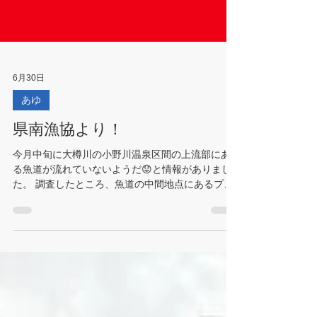
6月30日
あゆ
県南漁協より！
今月中旬に大樽川の小野川温泉区間の上流部にあ
る魚道が流れていないようだ😟と情報がありまし
た。 調査したところ、魚道の中間地点にあるプー
ル部分にある泥の排出口から水が抜けている状態
でした。 排出口の蓋が壊れたのかと思ったのです
が、どうやら故意に開けられたような形跡があり
ました😓 後日、魚道への水の流入量も少なくなっ
ていましたので、流入口までをスコップで掘り下