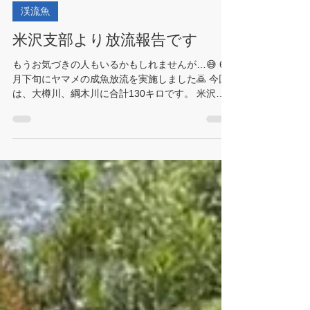
7月9日
渓流魚
米沢支部より放流報告です
もうお気づきの人もいるかもしれませんが…😅 6
月下旬にヤマメの成魚放流を実施しました🙇 今回
は、大樽川、綱木川に合計130キロです。 米沢支
部の現在の放流方針について説明させてください
🙇