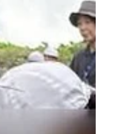
げて水量不足は改善、プールの蓋も新しくしても
らい設置したのですが…💧 先日、また魚道の泥排
出口の蓋が開けられて、魚道が流れない状況にさ
れていました💢 河川砂防課様にも問い合わせしま
したが、最近は魚道はなにも作業していないとの
ことでしたので、第三者のイタズラと断定されま
した。 ※河川の魚道は、県の河川砂防課様が管理
している公共の河川工作物です。 これを無断で改
変したり、故意に機能停止させたりする行為は、
河川法に基づく維持管理上の義務違反や不法行為
に問われる可能性があります！ 今回の魚道へのイ
タズラは、アユの放流をしてすぐの出来事でし
た…。 もしかしてアユを意図的に遡上できないよ
うにしたんじ