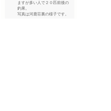
ますが多い人で２０匹前後の
釣果。
写真は河鹿荘裏の様子です。
釣り場情報
2024年7月21日 14:18:43
夜鷹 原橋右岸入川車停め草刈
りしました。こちらから入川
してください!