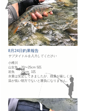
8月24日釣果報告
サブタイトルを入力してください
小樽川
山女魚 20〜25cm 5匹
岩魚 25cm 1匹
水量は安定してきましたが、残暑が厳しく水
温が低い朝方でないと勝負になりません。