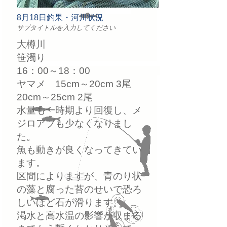
8月18日釣果・河川状況
サブタイトルを入力してください
大樽川
笹濁り
16：00～18：00
ヤマメ 15cm～20cm 3尾
20cm～25cm 2尾
水量も一時期より回復し、メ
ジロアブも少なくなりまし
た。
魚も動きが良くなってきてい
ます。
区間によりますが、青のり状
の藻と腐った苔のせいで恐ろ
しいほど石が滑ります。
渇水と高水温の影響が収まる