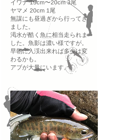
イワナ 15cm〜20cm 3尾
ヤマメ 20cm 1尾
無謀にも昼過ぎから行ってき
ました。
渇水が酷く魚に相当走られま
した。魚影は濃い様ですが。
早朝に入渓出来れば多少は変
わるかも。
アブが大量にいます。