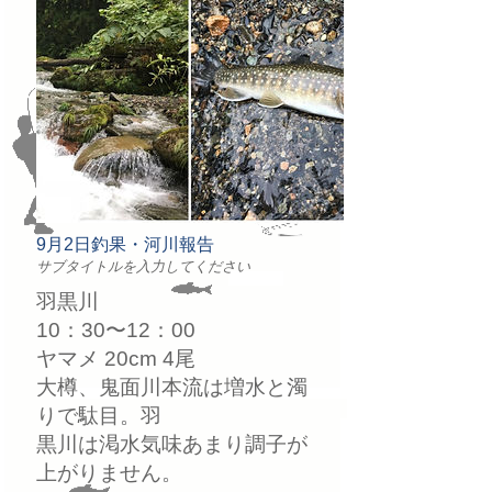
9月2日釣果・河川報告
サブタイトルを入力してください
羽黒川
10：30〜12：00
ヤマメ 20cm 4尾
大樽、鬼面川本流は増水と濁
りで駄目。羽
黒川は渇水気味あまり調子が
上がりません。