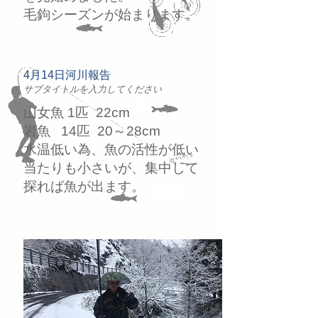
毛鉤シーズンが始まります。
4月14日河川報告
サブタイトルを入力してください
山女魚 1匹 22cm
岩魚 14匹 20～28cm
水温低い為、魚の活性が低い
当たりも小さいが、集中して
探れば魚が出ます。