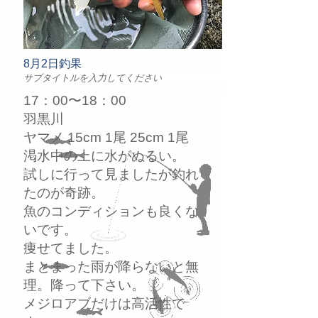
8月2日釣果
サブタイトルを入力してください
17：00〜18：00
羽黒川
ヤマメ 15cm 1尾 25cm 1尾
渇水中の上に水がぬるい。
試しに行って見ましたが釣れ
たのが奇跡。
魚のコンディションも良くな
いです。
痩せてました。
まとまった雨が降らないと無
理。降って下さい。
メジロアブだけは高活性で