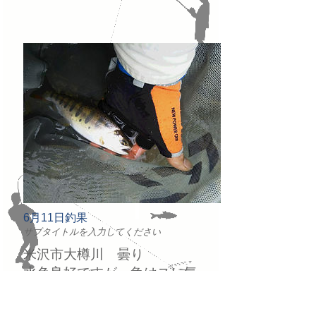
6月11日釣果
サブタイトルを入力してください
米沢市大樽川 曇り
水色良好ですが、魚はスレ気
味です。
丁寧に探れば、魚は出ます。