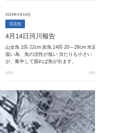
川温泉) 6月21日 川西支部主催 イワナ釣大会
詳細は組合事務所または釣具店にて
2019年4月14日
渓流魚
4月14日河川報告
山女魚 1匹 22cm 岩魚 14匹 20～28cm 水温
低い為、魚の活性が低い 当たりも小さい
が、集中して探れば魚が出ます。