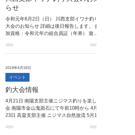
川西支部イワナ釣り大会のお知
らせ
令和元年6月2日（日） 川西支部イワナ釣り
大会のお知らせ 詳細は後日報告します。 参
加資格：令和元年の組合員証（年券） 遊漁
承認証（年券）をお持ちの方は 会費1,000円
にて大会に参加できます。 但し、山形県共
通遊漁証では参加出来ません。 ※大変申し
訳ありません。...
2019年4月16日
イベント
釣大会情報
4月21日 南陽支部主催ニジマス釣りを楽しむ
会 南陽市金山鬼面石にて午前10時から 4月
23日 高畠支部主催 ニジマス自然放流 5月12
日 米沢支部主催 ヤマメ釣大会 大樽川(小野