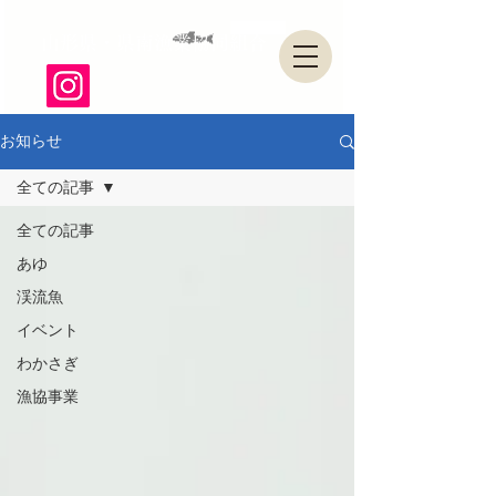
山形県・県南漁業協同組合
お知らせ
全ての記事
全ての記事
あゆ
渓流魚
イベント
わかさぎ
漁協事業