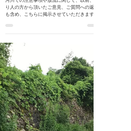
釣り人の皆様へ(問い合わせへ
の回答)
河川での注意事項や放流に関して、以前、釣
り人の方から頂いたご意見、ご質問への返答
も含め、こちらに掲示させていただきます。
砂川上流部に階段がありますので、下に下り
ることが出来ますのでご利用下さい。 高畠
支部秋放流分ヤマメ100kgの放流時期・放流
場所に関しては検討致します。...