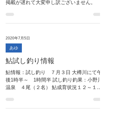
2020年7月6日
あゆ
アユ試し釣り釣果情報
掲載が遅れて大変申し訳ございません。
2020年7月5日
あゆ
鮎試し釣り情報
鮎情報：試し釣り ７月３日 大樽川にて午
後1時半～ 1時間半 試し釣り釣果：小野川
温泉 ４尾（２名） 鮎成育状況１２～１３
センチ 水質 良好 水量 良好