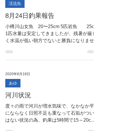
2020年8月24日
渓流魚
8月24日釣果報告
小樽川山女魚 20〜25cm 5匹岩魚 25cm
1匹水量は安定してきましたが、残暑が厳し
く水温が低い朝方でないと勝負になりませ
ん。
2020年8月18日
あゆ
河川状況
​度々の雨で河川が増水気味で、なかなか平水
にならなく日照不足も重なって石垢がついて
はない状況の為、釣果は5時間で15～20cm