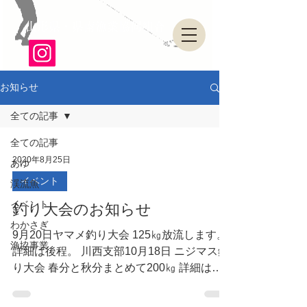
山形県・県南漁業協同組合
お知らせ
全ての記事
全ての記事
2020年8月25日
あゆ
イベント
渓流魚
イベント
釣り大会のお知らせ
わかさぎ
9月20日ヤマメ釣り大会 125㎏放流します。
漁協事業
詳細は後程。 川西支部10月18日 ニジマス釣
り大会 春分と秋分まとめて200㎏ 詳細は後
程。 その他、南陽支部ニジマス釣り大会100
㎏と 高畠支部ヤマメ自然放流100㎏がありま