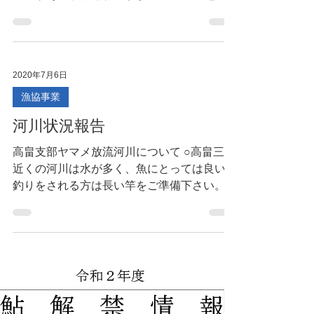
河川状況
昨日の水質水量は問題ありませんでしたが、
これから大雨の予報も出ているので、大きく
変動があるかと思われます。 十分ご注意く
ださい。
2020年7月6日
漁協事業
河川状況報告
高畠支部ヤマメ放流河川について ○高畠三中
近くの河川は水が多く、魚にとっては良い。
釣りをされる方は長い竿をご準備下さい。
尚、分散放流しております。 ○川西支部ニジ
マス釣り大会日程決定について コロナウイ
ルスの影響で、延期にしておりましたが、...