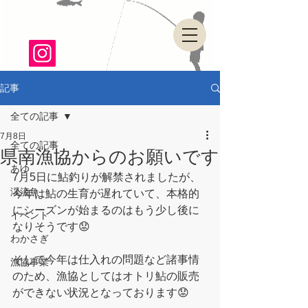
山形県・県南漁業協同組合
記事
全ての記事
7月8日
全ての記事
県南漁協からのお願いです
あゆ
7月5日に鮎釣りが解禁されましたが、
渓流魚
今年は鮎の生育が遅れていて、本格的
にシーズンが始まるのはもう少し後に
イベント
なりそうです😟
わかさぎ
そして今年は仕入れの問題など諸事情
漁協事業
のため、漁協としてはオトリ鮎の販売
ができない状況となっております😟