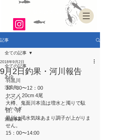
山形県・県南漁業協同組合
記事
全ての記事
2018年9月2日
全ての記事
9月2日釣果・河川報告
あゆ
羽黒川
渓流魚
10：30〜12：00
ヤマメ 20cm 4尾
イベント
大樽、鬼面川本流は増水と濁りで駄
わかさぎ
目。羽
黒川は渇水気味あまり調子が上がりま
漁協事業
せん。
15：00〜14:00