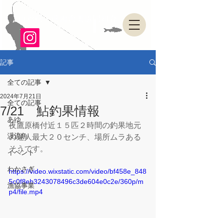
山形県・県南漁業協同組合
記事
全ての記事
2024年7月21日
全ての記事
7/21 鮎釣果情報
あゆ
夜鷹原橋付近１５匹２時間の釣果地元
渓流魚
の迷人最大２０センチ、場所ムラある
そうです。
イベント
わかさぎ
https://video.wixstatic.com/video/bf458e_848
5c0f8eb3243078496c3de604e0c2e/360p/m
漁協事業
p4/file.mp4