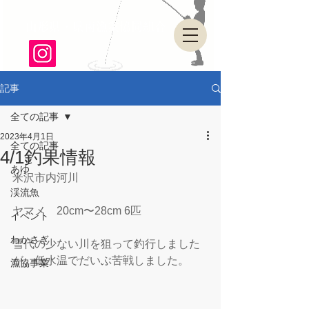
山形県・県南漁業協同組合
記事
全ての記事
2023年4月1日
全ての記事
4/1釣果情報
あゆ
米沢市内河川
渓流魚
ヤマメ　20cm〜28cm 6匹
イベント
わかさぎ
雪代の少ない川を狙って釣行しました
が、低水温でだいぶ苦戦しました。
漁協事業