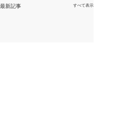
すべて表示
最新記事
​県南漁業協同組合
​〒992-0072 山形県米沢市舘山2丁目2-21