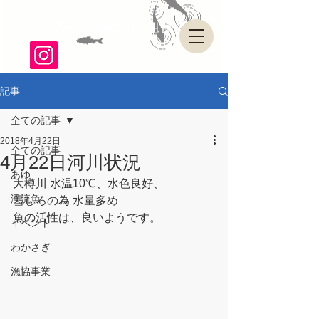
山形県・県南漁業協同組合
記事
全ての記事
2018年4月22日
全ての記事
4月22日河川状況
あゆ
大樽川 水温10℃、水色良好、
渓流魚
雪しろの為 水量多め
魚の活性は、良いようです。
イベント
わかさぎ
漁協事業