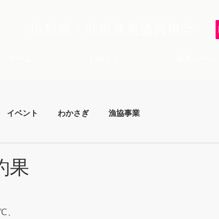
山形県・県南漁業協同組合
ホーム
お知らせ
遊漁ルール
イベント
わかさぎ
漁協事業
釣果
℃、