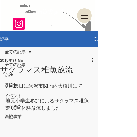
山形県・県南漁業協同組合
記事
全ての記事
2019年8月5日
全ての記事
サクラマス稚魚放流
あゆ
渓流魚
7月13日に米沢市関地内大樽川にて
イベント
地元小学生参加によるサクラマス稚魚
わかさぎ
6400尾体験放流しました。
漁協事業