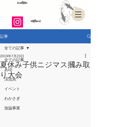
山形県・県南漁業協同組合
記事
全ての記事
2019年7月23日
全ての記事
夏休み子供ニジマス摑み取
あゆ
り大会
渓流魚
イベント
わかさぎ
漁協事業