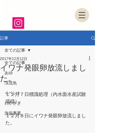
山形県・県南漁業協同組合
記事
全ての記事
2017年12月12日
全ての記事
イワナ発眼卵放流しまし
あゆ
た。
渓流魚
イベント
１２月７日標識処理（内水面水産試験
場様）
わかさぎ
漁協事業
１２月８日にイワナ発眼卵放流しまし
た。