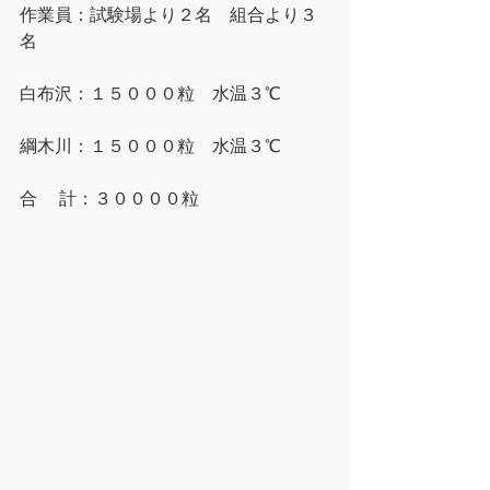
作業員：試験場より２名　組合より３
名
白布沢：１５０００粒　水温３℃
綱木川：１５０００粒　水温３℃
合 　計：３００００粒