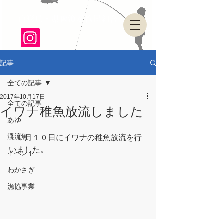
山形県・県南漁業協同組合
記事
全ての記事
2017年10月17日
全ての記事
イワナ稚魚放流しました
あゆ
渓流魚
１０月１０日にイワナの稚魚放流を行
いました。
イベント
わかさぎ
漁協事業