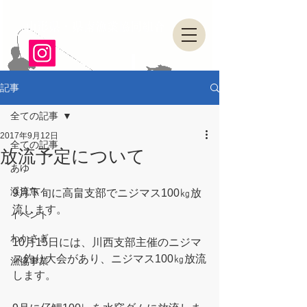
山形県・県南漁業協同組合
記事
全ての記事
2017年9月12日
全ての記事
放流予定について
あゆ
渓流魚
9月下旬に高畠支部でニジマス100㎏放
流します。
イベント
わかさぎ
10月15日には、川西支部主催のニジマ
ス釣り大会があり、ニジマス100㎏放流
漁協事業
します。