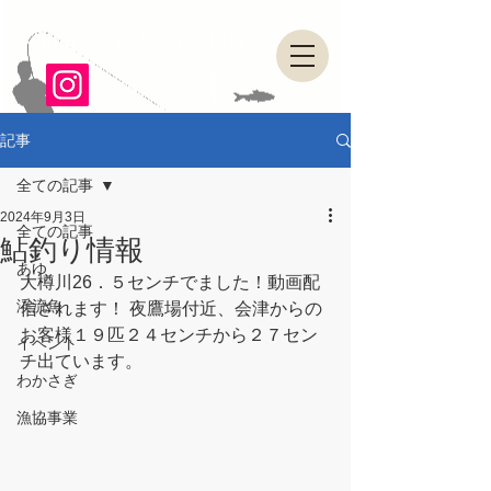
山形県・県南漁業協同組合
記事
全ての記事
2024年9月3日
全ての記事
鮎釣り情報
あゆ
大樽川26．５センチでました！動画配
渓流魚
信されます！ 夜鷹場付近、会津からの
お客様１９匹２４センチから２７セン
イベント
チ出ています。
わかさぎ
漁協事業