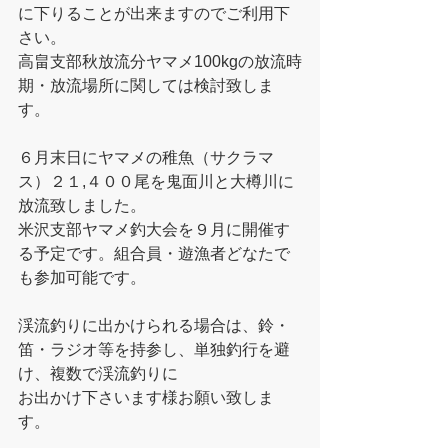
に下りることが出来ますのでご利用下
さい。
高畠支部秋放流分ヤマメ100kgの放流時
期・放流場所に関しては検討致しま
す。
６月末日にヤマメの稚魚（サクラマ
ス）２１,４００尾を鬼面川と大樽川に
放流致しました。
米沢支部ヤマメ釣大会を９月に開催す
る予定です。組合員・遊漁者どなたで
も参加可能です。
渓流釣りに出かけられる場合は、鈴・
笛・ラジオ等を持参し、単独釣行を避
け、複数で渓流釣りに
お出かけ下さいます様お願い致しま
す。