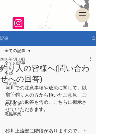
山形県・県南漁業協同組合
記事
全ての記事
2020年7月30日
全ての記事
釣り人の皆様へ(問い合わ
あゆ
せへの回答)
渓流魚
河川での注意事項や放流に関して、以
イベント
前、釣り人の方から頂いたご意見、ご
質問への返答も含め、こちらに掲示さ
わかさぎ
せていただきます。
漁協事業
砂川上流部に階段がありますので、下