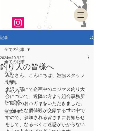
山形県・県南漁業協同組合
記事
全ての記事
2024年10月2日
全ての記事
釣り人の皆様へ
あゆ
みなさん、こんにちは、漁協スタッフ
渓流魚
です。
米沢支部にて企画中のニジマス釣り大
イベント
会について、近隣の方より組合事務所
わかさぎ
に匿名のおハガキをいただきました。
いろいろな価値観が交錯する世の中で
漁協事業
すので、参加される皆さまにお知らせ
をして、なるべくご迷惑がかからない