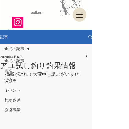
山形県・県南漁業協同組合
記事
全ての記事
2020年7月6日
全ての記事
アユ試し釣り釣果情報
あゆ
掲載が遅れて大変申し訳ございませ
渓流魚
ん。
イベント
わかさぎ
漁協事業